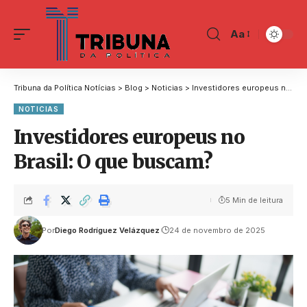
Aa
Tribuna da Política Notícias
>
Blog
>
Noticias
>
Investidores europeus no Brasil: O que buscam?
NOTICIAS
Investidores europeus no
Brasil: O que buscam?
5 Min de leitura
Por
Diego Rodríguez Velázquez
24 de novembro de 2025