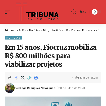
Aa
Tribuna da Política Notícias
>
Blog
>
Noticias
>
Em 15 anos, Fiocruz mobiliza R$ 800 milhões para viabilizar projetos
NOTICIAS
Em 15 anos, Fiocruz mobiliza
R$ 800 milhões para
viabilizar projetos
8 Min de leitura
Por
Diego Rodríguez Velázquez
20 de julho de 2023