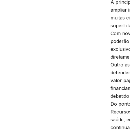
A princi
ampliar 
muitas c
superlot
Com nova
poderão 
exclusiv
diretame
Outro as
defendem
valor pa
financia
debatido
Do ponto
Recursos
saúde, e
continua