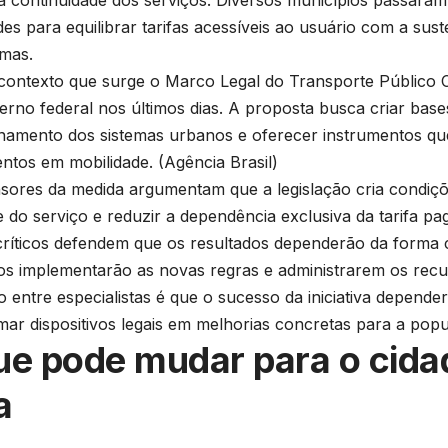
 a continuidade dos serviços. Diversos municípios passaram 
des para equilibrar tarifas acessíveis ao usuário com a sust
emas.
contexto que surge o Marco Legal do Transporte Público C
erno federal nos últimos dias. A proposta busca criar bas
namento dos sistemas urbanos e oferecer instrumentos qu
entos em mobilidade. (
Agência Brasil
)
sores da medida argumentam que a legislação cria condiç
e do serviço e reduzir a dependência exclusiva da tarifa pa
críticos defendem que os resultados dependerão da forma
os implementarão as novas regras e administrarem os recur
 entre especialistas é que o sucesso da iniciativa depende
mar dispositivos legais em melhorias concretas para a pop
ue pode mudar para o cida
a