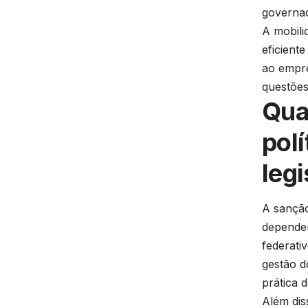
governad
A mobili
eficient
ao empre
questões
Qua
pol
leg
A sanção
depender
federati
gestão d
prática d
Além dis