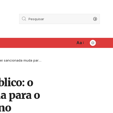
Aa
 que ela entrou no centro do debate político
lico: o
a para o
 no