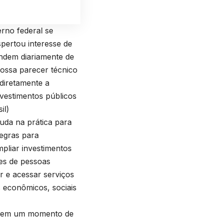
rno federal se
spertou interesse de
endem diariamente de
ossa parecer técnico
 diretamente a
nvestimentos públicos
il
)
muda na prática para
regras para
pliar investimentos
es de pessoas
r e acessar serviços
s econômicos, sociais
e em um momento de