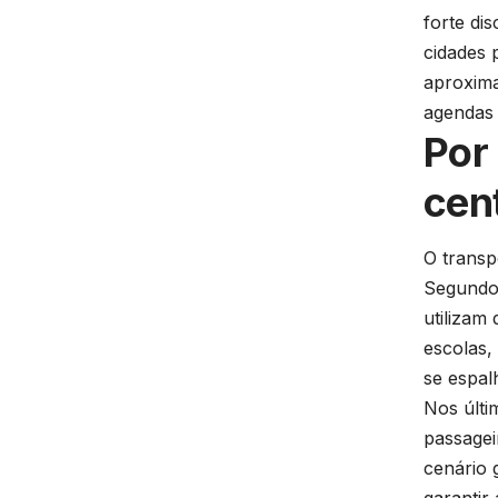
forte di
cidades 
aproxima
agendas 
Por
cen
O transp
Segundo 
utilizam
escolas,
se espal
Nos últi
passagei
cenário 