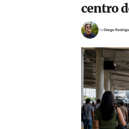
centro d
Por
Diego Rodríg