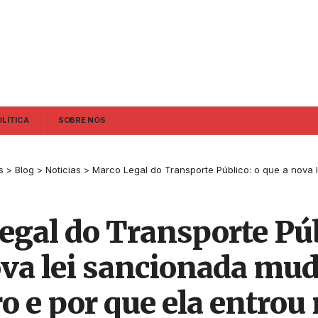
OLÍTICA
SOBRE NÓS
s
>
Blog
>
Noticias
>
Marco Legal do Transporte Público: o que a nova lei sancionada muda para o brasileiro e por
gal do Transporte Púb
ova lei sancionada mud
ro e por que ela entrou