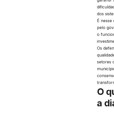
garantir
dificulda
dos sist
É nesse 
pelo gov
o funcio
investim
Os defen
qualidad
setores 
municípi
consenso
transfor
O q
a di