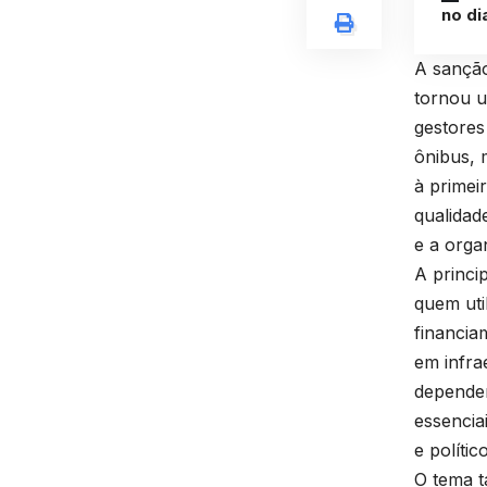
no di
A sanção
tornou u
gestores
ônibus, 
à primeir
qualidad
e a orga
A princi
quem uti
financia
em infra
dependem
essencia
e polític
O tema 