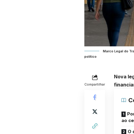
Marco Legal do Tra
político
Nova leg
financia
Compartilhar
C
Po
ao ce
O 