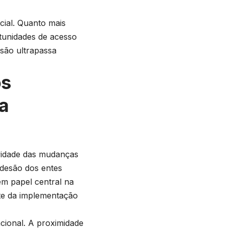
cial. Quanto mais
rtunidades de acesso
ssão ultrapassa
os
va
ividade das mudanças
adesão dos entes
em papel central na
rte da implementação
acional. A proximidade