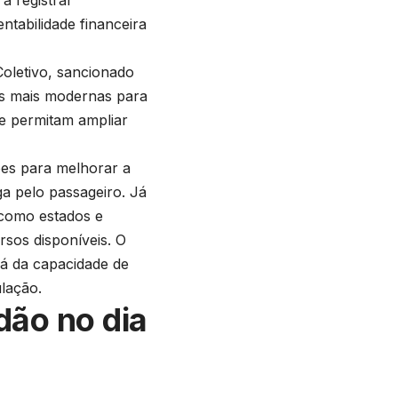
a registrar
entabilidade financeira
oletivo, sancionado
es mais modernas para
e permitam ampliar
ões para melhorar a
ga pelo passageiro. Já
 como estados e
sos disponíveis. O
rá da capacidade de
ulação.
dão no dia