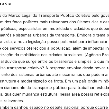
a a dia
 do Marco Legal do Transporte Público Coletivo pelo gove
m dos fatos políticos mais relevantes dos últimos dias e de
 públicos, especialistas em mobilidade e cidadãos que dep
metrôs e sistemas urbanos de transporte. Embora o tema p
a vista, a nova legislação possui potencial para influenciar
e dos serviços oferecidos à população, além de impactar i
nização da mobilidade nas cidades brasileiras. (
Agência Bras
pal dúvida que surge entre os brasileiros é simples: o que 
liza transporte coletivo? A resposta envolve desde novas 
mento dos sistemas urbanos até mecanismos que podem am
estrutura e modernização da frota. Em um país onde milhõ
 diariamente do transporte público para trabalhar, estuda
is, qualquer mudança estrutural nessa área possui reflexo
os relevantes.
também ganhou espaço no debate nacional porque ocorr