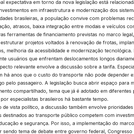
pal expectativa em torno da nova legislação está relacionad
investimentos em infraestrutura e modernização dos sistem
idades brasileiras, a população convive com problemas r
ação, atrasos, baixa integração entre modais e veículos c
s ferramentas de financiamento previstas no marco legal,
estruturar projetos voltados à renovação de frotas, impla
os, melhoria da acessibilidade e modernização tecnológica. 
nte usuários que enfrentam deslocamentos longos diariame
pecto relevante envolve a discussão sobre a tarifa. Especia
 há anos que o custo do transporte não pode depender e
go pelo passageiro. A legislação busca abrir espaço para 
mento compartilhado, tema que já é adotado em diferentes
 por especialistas brasileiros há bastante tempo.
 de vista político, a discussão também envolve prioridades
 destinados ao transporte público competem com investi
ducação e segurança. Por isso, a implementação do marco
r sendo tema de debate entre governo federal, Congresso N