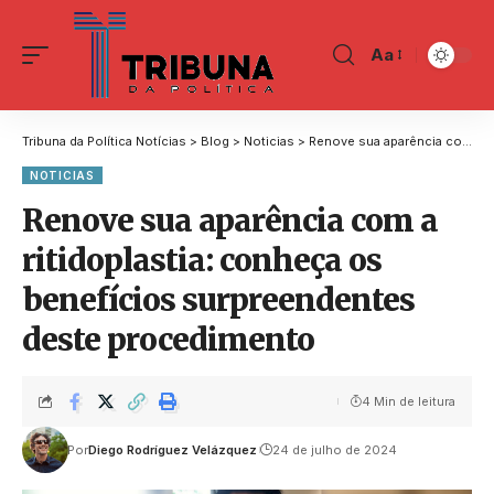
Aa
Tribuna da Política Notícias
>
Blog
>
Noticias
>
Renove sua aparência com a ritidoplastia: conheça os benefícios surpreendentes deste procedimento
NOTICIAS
Renove sua aparência com a
ritidoplastia: conheça os
benefícios surpreendentes
deste procedimento
4 Min de leitura
Por
Diego Rodríguez Velázquez
24 de julho de 2024