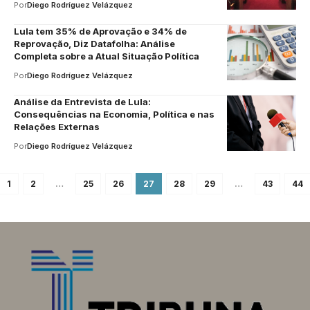
Por
Diego Rodríguez Velázquez
Lula tem 35% de Aprovação e 34% de
Reprovação, Diz Datafolha: Análise
Completa sobre a Atual Situação Política
Por
Diego Rodríguez Velázquez
Análise da Entrevista de Lula:
Consequências na Economia, Política e nas
Relações Externas
Por
Diego Rodríguez Velázquez
1
2
…
25
26
27
28
29
…
43
44