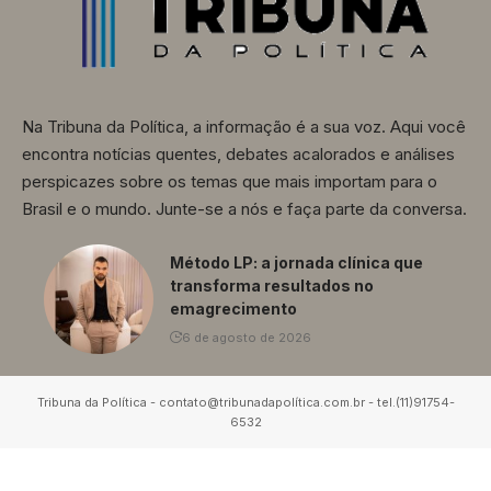
Na Tribuna da Política, a informação é a sua voz. Aqui você
encontra notícias quentes, debates acalorados e análises
perspicazes sobre os temas que mais importam para o
Brasil e o mundo. Junte-se a nós e faça parte da conversa.
Método LP: a jornada clínica que
transforma resultados no
emagrecimento
6 de agosto de 2026
Tribuna da Política - contato@tribunadapolítica.com.br - tel.(11)91754-
6532