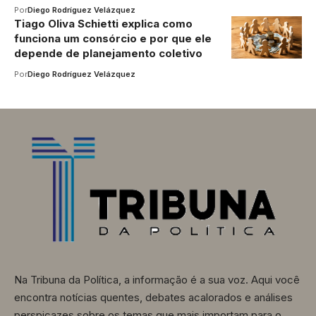
Por
Diego Rodríguez Velázquez
Tiago Oliva Schietti explica como
funciona um consórcio e por que ele
depende de planejamento coletivo
Por
Diego Rodríguez Velázquez
Na Tribuna da Política, a informação é a sua voz. Aqui você
encontra notícias quentes, debates acalorados e análises
perspicazes sobre os temas que mais importam para o