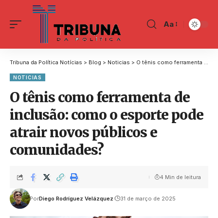
Aa
Tribuna da Política Notícias
>
Blog
>
Noticias
>
O tênis como ferramenta de inclusão: como o esporte pode atrair novos públicos e comunidades?
NOTICIAS
O tênis como ferramenta de
inclusão: como o esporte pode
atrair novos públicos e
comunidades?
4 Min de leitura
Por
Diego Rodríguez Velázquez
31 de março de 2025