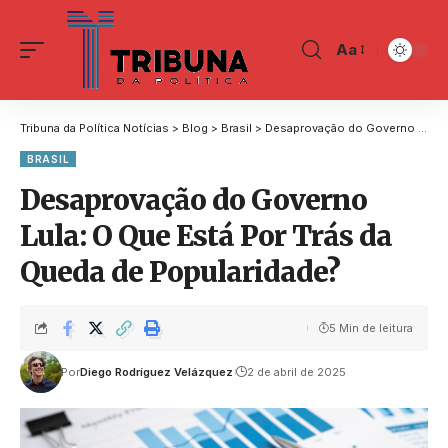
Aa
Tribuna da Política Notícias
>
Blog
>
Brasil
>
Desaprovação do Governo Lula: O Que Está Por Trás da Queda de Popularidade?
BRASIL
Desaprovação do Governo
Lula: O Que Está Por Trás da
Queda de Popularidade?
5 Min de leitura
Por
Diego Rodríguez Velázquez
2 de abril de 2025