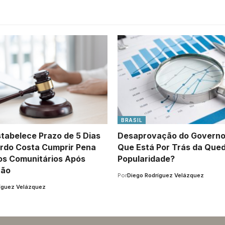
BRASIL
stabelece Prazo de 5 Dias
Desaprovação do Governo 
rdo Costa Cumprir Pena
Que Está Por Trás da Que
os Comunitários Após
Popularidade?
ção
Por
Diego Rodríguez Velázquez
íguez Velázquez