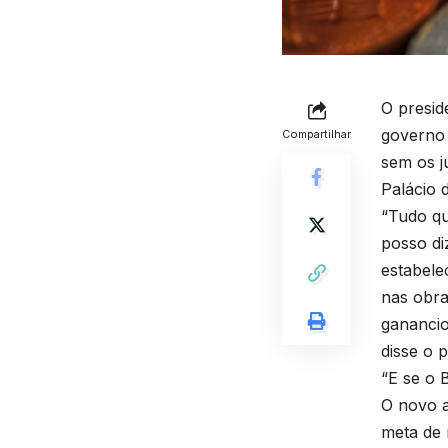
O preside
governo 
Compartilhar
sem os j
Palácio 
“Tudo qu
posso di
estabele
nas obra
ganancio
disse o p
“E se o 
O novo a
meta de 