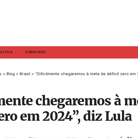
OLÍTICA
SOBRE NÓS
s
>
Blog
>
Brasil
>
“Dificilmente chegaremos à meta de déficit zero em 
lmente chegaremos à m
zero em 2024”, diz Lula