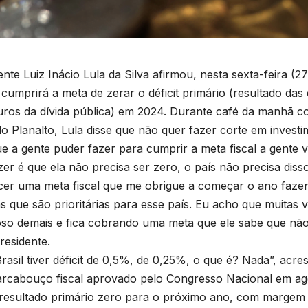
nte Luiz Inácio Lula da Silva afirmou, nesta sexta-feira (27)
cumprirá a meta de zerar o déficit primário (resultado da
uros da dívida pública) em 2024. Durante café da manhã co
do Planalto, Lula disse que não quer fazer corte em invest
e a gente puder fazer para cumprir a meta fiscal a gente v
zer é que ela não precisa ser zero, o país não precisa dis
cer uma meta fiscal que me obrigue a começar o ano fazen
s que são prioritárias para esse país. Eu acho que muitas
so demais e fica cobrando uma meta que ele sabe que não 
residente.
Brasil tiver déficit de 0,5%, de 0,25%, o que é? Nada”, acre
rcabouço fiscal aprovado pelo Congresso Nacional em ag
resultado primário zero para o próximo ano, com margem d