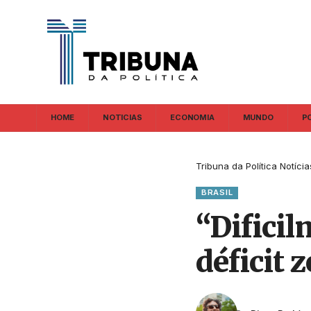
HOME
NOTICIAS
ECONOMIA
MUNDO
P
Tribuna da Política Notícia
BRASIL
“Difici
déficit 