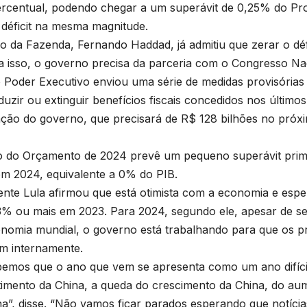
rcentual, podendo chegar a um superávit de 0,25% do Pro
 déficit na mesma magnitude.
ro da Fazenda, Fernando Haddad, já admitiu que zerar o déf
a isso, o governo precisa da parceria com o Congresso Na
 Poder Executivo enviou uma série de medidas provisórias e
duzir ou extinguir benefícios fiscais concedidos nos últim
ção do governo, que precisará de R$ 128 bilhões no próx
o do Orçamento de 2024 prevê um pequeno superávit prim
em 2024, equivalente a 0% do PIB.
ente Lula afirmou que está otimista com a economia e esp
% ou mais em 2023. Para 2024, segundo ele, apesar de ser
nomia mundial, o governo está trabalhando para que os 
em internamente.
emos que o ano que vem se apresenta como um ano difíci
timento da China, a queda do crescimento da China, do aum
a”, disse. “Não vamos ficar parados esperando que notíci