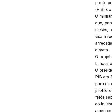
ponto pe
(PIB) ou
O minist
que, par
meses, o
visam re
arrecada
a meta.
O projet
bilhões 
O presid
PIB em 3
para eco
prolifer
“Nós sab
do inves
american