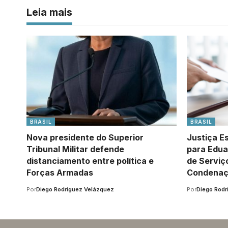
Leia mais
BRASIL
BRASIL
Nova presidente do Superior
Justiça E
Tribunal Militar defende
para Edua
distanciamento entre política e
de Serviç
Forças Armadas
Condena
Por
Diego Rodríguez Velázquez
Por
Diego Rodr