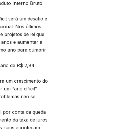
duto Interno Bruto
icit será um desafio e
cional. Nos últimos
 projetos de lei que
os anos e aumentar a
imo ano para cumprir
ário de R$ 2,84
era um crescimento do
 um “ano difícil”
problemas não se
l por conta da queda
ento da taxa de juros
as ruins aconteçam,