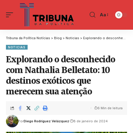
Aa
Tribuna da Política Notícias
>
Blog
>
Noticias
>
Explorando o desconhecido com Nathalia Belletato: 10 destinos exóticos que merecem sua atenção
NOTICIAS
Explorando o desconhecido
com Nathalia Belletato: 10
destinos exóticos que
merecem sua atenção
6 Min de leitura
Por
Diego Rodríguez Velázquez
8 de janeiro de 2024