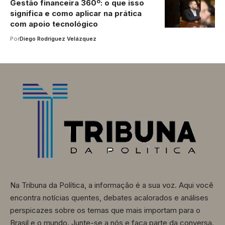
Gestão financeira 360º: o que isso
significa e como aplicar na prática
com apoio tecnológico
Por
Diego Rodríguez Velázquez
Na Tribuna da Política, a informação é a sua voz. Aqui você
encontra notícias quentes, debates acalorados e análises
perspicazes sobre os temas que mais importam para o
Brasil e o mundo. Junte-se a nós e faça parte da conversa.