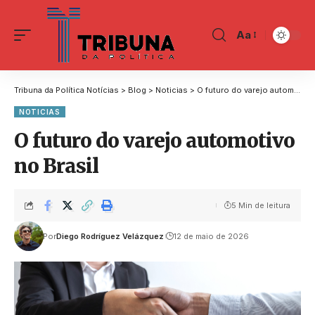
Aa
Tribuna da Política Notícias
>
Blog
>
Noticias
>
O futuro do varejo automotivo no Brasil
NOTICIAS
O futuro do varejo automotivo
no Brasil
5 Min de leitura
Por
Diego Rodríguez Velázquez
12 de maio de 2026