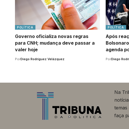
POLÍTICA
POLÍTICA
Governo oficializa novas regras
Após reaçã
para CNH; mudança deve passar a
Bolsonaro
valer hoje
agenda po
Por
Diego Rodríguez Velázquez
Por
Diego Rodr
Na Tri
notíci
temas 
faça p