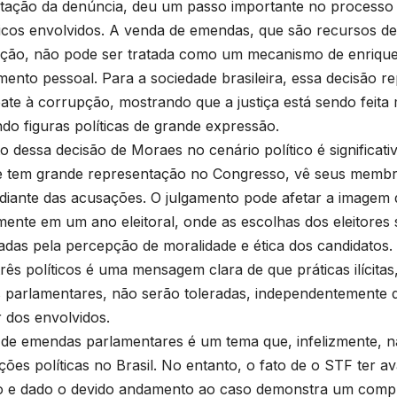
itação da denúncia, deu um passo importante no processo
ticos envolvidos. A venda de emendas, que são recursos des
ção, não pode ser tratada como um mecanismo de enriquec
mento pessoal. Para a sociedade brasileira, essa decisão 
te à corrupção, mostrando que a justiça está sendo feit
do figuras políticas de grande expressão.
o dessa decisão de Moraes no cenário político é significativ
e tem grande representação no Congresso, vê seus memb
 diante das acusações. O julgamento pode afetar a imagem 
mente em um ano eleitoral, onde as escolhas dos eleitores
iadas pela percepção de moralidade e ética dos candidatos.
três políticos é uma mensagem clara de que práticas ilícita
parlamentares, não serão toleradas, independentemente da
 dos envolvidos.
de emendas parlamentares é um tema que, infelizmente, n
ações políticas no Brasil. No entanto, o fato de o STF ter 
 e dado o devido andamento ao caso demonstra um compr