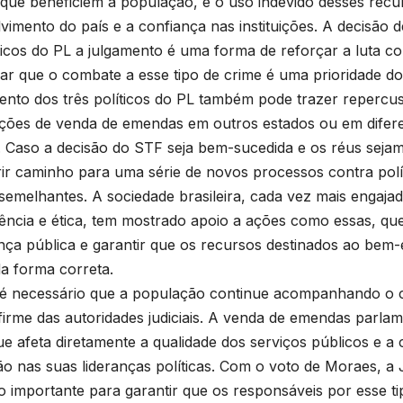
 que beneficiem a população, e o uso indevido desses re
vimento do país e a confiança nas instituições. A decisão 
íticos do PL a julgamento é uma forma de reforçar a luta c
ar que o combate a esse tipo de crime é uma prioridade d
ento dos três políticos do PL também pode trazer repercu
ações de venda de emendas em outros estados ou em difere
 Caso a decisão do STF seja bem-sucedida e os réus seja
ir caminho para uma série de novos processos contra polí
 semelhantes. A sociedade brasileira, cada vez mais engaj
ência e ética, tem mostrado apoio a ações como essas, qu
ça pública e garantir que os recursos destinados ao bem-e
a forma correta.
 é necessário que a população continue acompanhando o
firme das autoridades judiciais. A venda de emendas parla
ue afeta diretamente a qualidade dos serviços públicos e a
o nas suas lideranças políticas. Com o voto de Moraes, a J
 importante para garantir que os responsáveis por esse ti