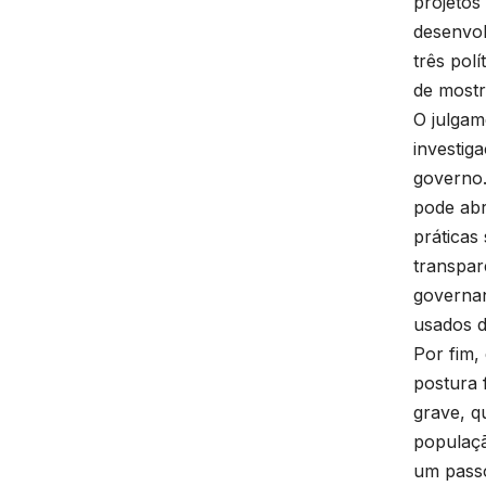
projetos
desenvol
três pol
de mostr
O julgam
investig
governo.
pode abr
práticas
transpar
governan
usados d
Por fim,
postura 
grave, q
populaçã
um passo