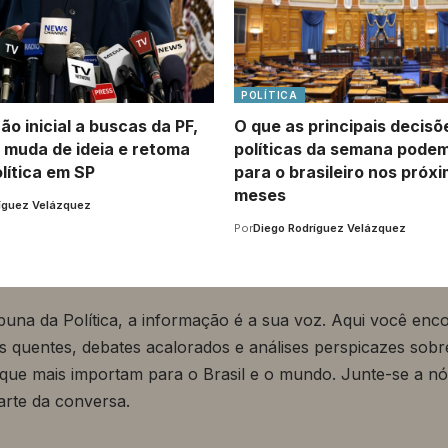
POLÍTICA
o inicial a buscas da PF,
O que as principais decisõ
 muda de ideia e retoma
políticas da semana pode
lítica em SP
para o brasileiro nos próx
meses
íguez Velázquez
Por
Diego Rodríguez Velázquez
buna da Política, a informação é a sua voz. Aqui você enc
as quentes, debates acalorados e análises perspicazes sobr
que mais importam para o Brasil e o mundo. Junte-se a nó
arte da conversa.