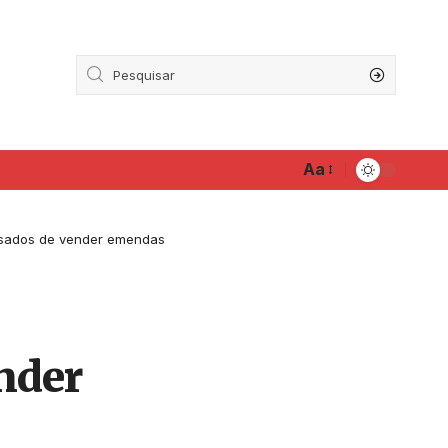
Aa
cusados de vender emendas
ender