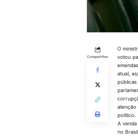
O minist
votou pa
Compartilhar
emendas 
atual, e
públicas
parlamen
corrupçã
atenção 
político.
A venda 
no Brasi