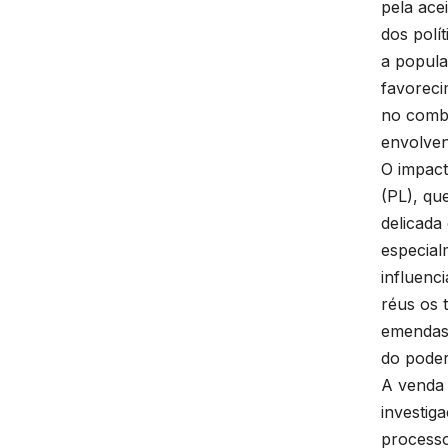
pela ace
dos polí
a popula
favoreci
no comba
envolven
O impact
(PL), qu
delicada
especial
influenc
réus os 
emendas 
do poder
A venda 
investig
processo