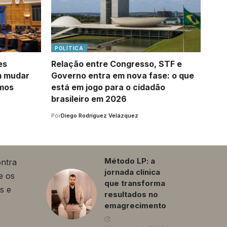
POLÍTICA
es
Relação entre Congresso, STF e
m mudar
Governo entra em nova fase: o que
imos
está em jogo para o cidadão
brasileiro em 2026
Por
Diego Rodríguez Velázquez
Método LP: a
ontra
jornada clínica
e os
que transforma
s e
resultados no
emagrecimento