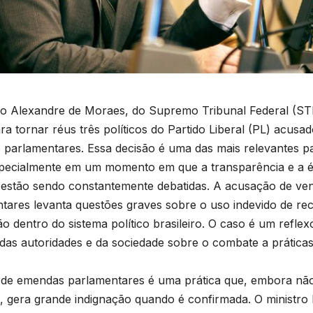
ro Alexandre de Moraes, do Supremo Tribunal Federal (ST
ra tornar réus três políticos do Partido Liberal (PL) acusa
parlamentares. Essa decisão é uma das mais relevantes par
specialmente em um momento em que a transparência e a éti
 estão sendo constantemente debatidas. A acusação de v
tares levanta questões graves sobre o uso indevido de rec
o dentro do sistema político brasileiro. O caso é um refle
das autoridades e da sociedade sobre o combate a práticas 
de emendas parlamentares é uma prática que, embora não
l, gera grande indignação quando é confirmada. O ministro