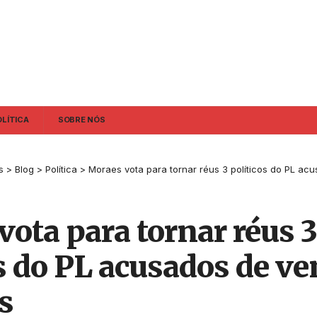
OLÍTICA
SOBRE NÓS
s
>
Blog
>
Política
>
Moraes vota para tornar réus 3 políticos do PL a
ota para tornar réus 3
s do PL acusados de v
s