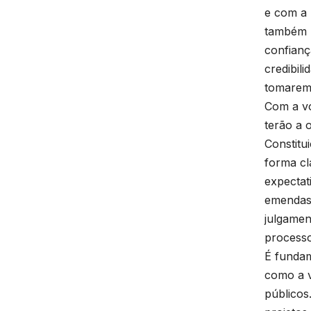
e com a 
também r
confianç
credibili
tomarem
Com a vo
terão a 
Constitu
forma cl
expectat
emendas 
julgamen
processo
É fundam
como a v
públicos