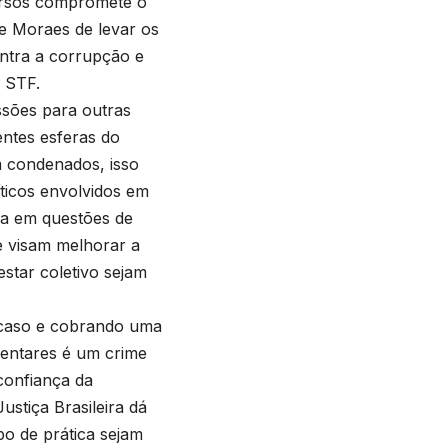
cursos compromete o
de Moraes de levar os
ontra a corrupção e
o STF.
ssões para outras
ntes esferas do
m condenados, isso
ticos envolvidos em
ada em questões de
e visam melhorar a
star coletivo sejam
 caso e cobrando uma
mentares é um crime
 confiança da
ustiça Brasileira dá
po de prática sejam