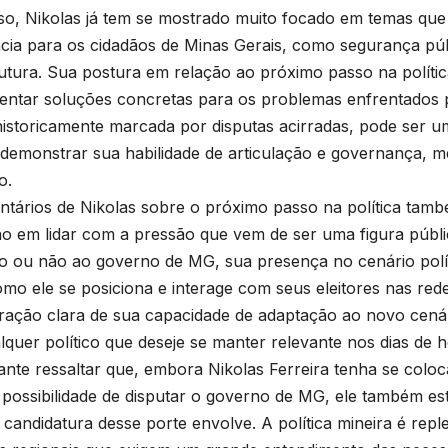
so, Nikolas já tem se mostrado muito focado em temas que
cia para os cidadãos de Minas Gerais, como segurança pú
rutura. Sua postura em relação ao próximo passo na polític
entar soluções concretas para os problemas enfrentados pe
istoricamente marcada por disputas acirradas, pode ser u
 demonstrar sua habilidade de articulação e governança,
o.
tários de Nikolas sobre o próximo passo na política tam
ão em lidar com a pressão que vem de ser uma figura públ
o ou não ao governo de MG, sua presença no cenário polític
mo ele se posiciona e interage com seus eleitores nas red
ação clara de sua capacidade de adaptação ao novo cenário
lquer político que deseje se manter relevante nos dias de h
ante ressaltar que, embora Nikolas Ferreira tenha se col
 possibilidade de disputar o governo de MG, ele também est
candidatura desse porte envolve. A política mineira é repl