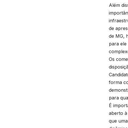
Além dis
importân
infraest
de apres
de MG, h
para ele
complex
Os comen
disposiç
Candidat
forma co
demonstr
para qua
É import
aberto à
que uma 