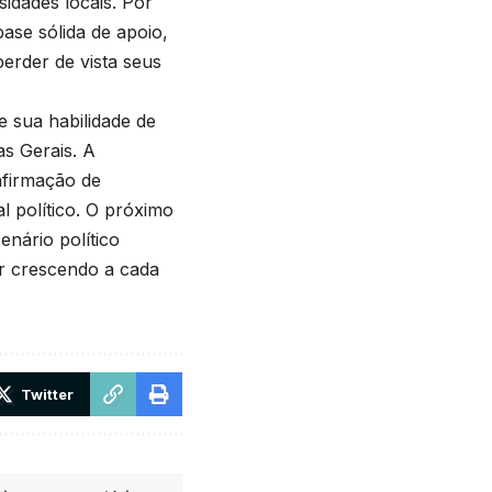
idades locais. Por
ase sólida de apoio,
erder de vista seus
e sua habilidade de
s Gerais. A
afirmação de
l político. O próximo
enário político
ar crescendo a cada
Twitter