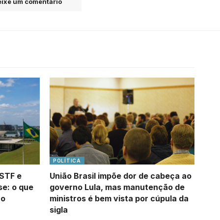
ixe um comentário
POLÍTICA
 STF e
União Brasil impõe dor de cabeça ao
e: o que
governo Lula, mas manutenção de
ão
ministros é bem vista por cúpula da
sigla