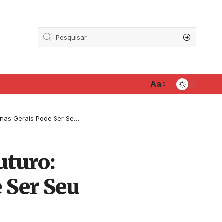
Aa
is Pode Ser Seu Novo Desafio
uturo:
 Ser Seu