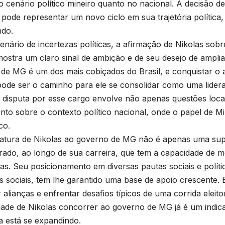
o cenário político mineiro quanto no nacional. A decisão de
pode representar um novo ciclo em sua trajetória política
do.
nário de incertezas políticas, a afirmação de Nikolas sob
 mostra um claro sinal de ambição e de seu desejo de amplia
de MG é um dos mais cobiçados do Brasil, e conquistar o
pode ser o caminho para ele se consolidar como uma lidera
A disputa por esse cargo envolve não apenas questões lo
ento sobre o contexto político nacional, onde o papel de M
co.
atura de Nikolas ao governo de MG não é apenas uma sup
ado, ao longo de sua carreira, que tem a capacidade de m
as. Seu posicionamento em diversas pautas sociais e políti
s sociais, tem lhe garantido uma base de apoio crescente.
 alianças e enfrentar desafios típicos de uma corrida eleito
idade de Nikolas concorrer ao governo de MG já é um indic
ia está se expandindo.