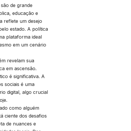
 são de grande
blica, educação e
a reflete um desejo
lo estado. A política
ma plataforma ideal
 mesmo em um cenário
bém revelam sua
ica em ascensão.
o é significativa. A
es sociais é uma
 digital, algo crucial
oje.
ocado como alguém
á ciente dos desafios
eta de nuances e