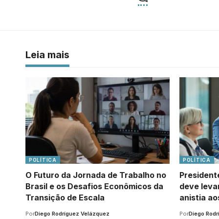
Leia mais
POLÍTICA
POLÍTICA
O Futuro da Jornada de Trabalho no
President
Brasil e os Desafios Econômicos da
deve levar
Transição de Escala
anistia ao
Por
Diego Rodríguez Velázquez
Por
Diego Rodr