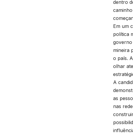
dentro d
caminho 
começan
Em um ce
política
governo 
mineira 
o país. 
olhar at
estratégi
A candid
demonstr
as pesso
nas rede
construir
possibil
influênc