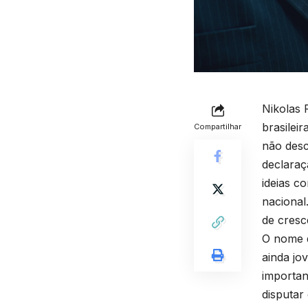
Nikolas 
brasilei
Compartilhar
não desc
declaraç
ideias c
nacional
de cresc
O nome d
ainda jo
importan
disputar