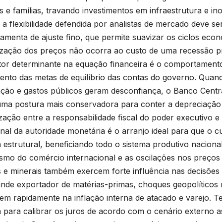
 e famílias, travando investimentos em infraestrutura e in
, a flexibilidade defendida por analistas de mercado deve s
amenta de ajuste fino, que permite suavizar os ciclos econ
lização dos preços não ocorra ao custo de uma recessão p
tor determinante na equação financeira é o comportamento d
nto das metas de equilíbrio das contas do governo. Quando
ção e gastos públicos geram desconfiança, o Banco Centra
ma postura mais conservadora para conter a depreciação
ação entre a responsabilidade fiscal do poder executivo e
nal da autoridade monetária é o arranjo ideal para que o cu
 estrutural, beneficiando todo o sistema produtivo nacional
smo do comércio internacional e as oscilações nos preços
s e minerais também exercem forte influência nas decisões
nde exportador de matérias-primas, choques geopolíticos 
em rapidamente na inflação interna de atacado e varejo.
para calibrar os juros de acordo com o cenário externo 