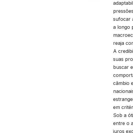
adaptabi
pressões
sufocar 
a longo 
macroeco
reaja co
A credib
suas pro
buscar e
comporta
câmbio e
nacionai
estrange
em crité
Sob a ót
entre o 
juros ex