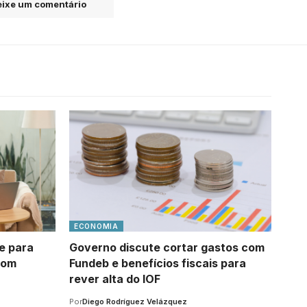
ixe um comentário
ECONOMIA
e para
Governo discute cortar gastos com
com
Fundeb e benefícios fiscais para
rever alta do IOF
Por
Diego Rodríguez Velázquez