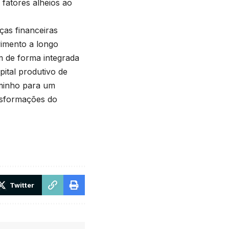
fatores alheios ao
ças financeiras
vimento a longo
m de forma integrada
ital produtivo de
aminho para um
ansformações do
Twitter