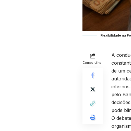
Flexibilidade na P
A conduç
constant
Compartilhar
de um ce
autorida
internos.
pelo Ban
decisões
pode bli
O debate
organism