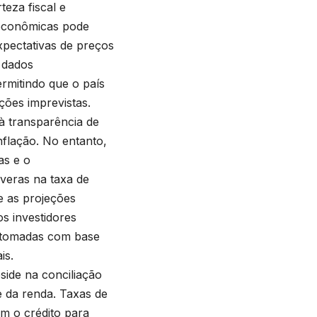
teza fiscal e
s econômicas pode
xpectativas de preços
 dados
rmitindo que o país
ções imprevistas.
 à transparência de
flação. No entanto,
as e o
veras na taxa de
e as projeções
os investidores
ão tomadas com base
is.
eside na conciliação
 da renda. Taxas de
m o crédito para