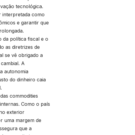
ovação tecnológica.
er interpretada como
ômicos e garantir que
rolongada.
a política fiscal e o
 as diretrizes de
l se vê obrigado a
 cambial. A
 a autonomia
sto do dinheiro caia
.
 das commodities
 internas. Como o país
no exterior
 Ter uma margem de
assegura que a