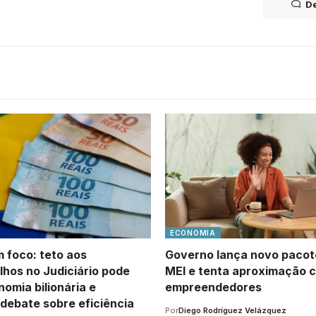
De
ECONOMIA
m foco: teto aos
Governo lança novo pacot
lhos no Judiciário pode
MEI e tenta aproximação 
omia bilionária e
empreendedores
debate sobre eficiência
Por
Diego Rodríguez Velázquez