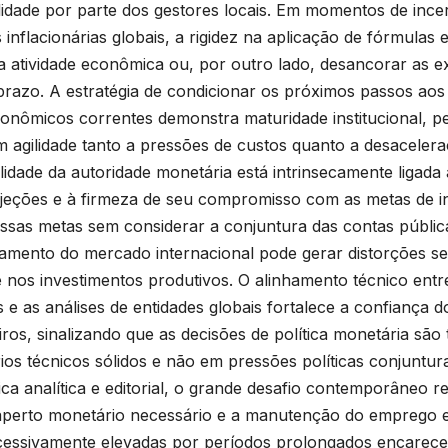
lidade por parte dos gestores locais. Em momentos de incer
 inflacionárias globais, a rigidez na aplicação de fórmula
a atividade econômica ou, por outro lado, desancorar as e
prazo. A estratégia de condicionar os próximos passos aos
nômicos correntes demonstra maturidade institucional, pe
m agilidade tanto a pressões de custos quanto a desacelera
ilidade da autoridade monetária está intrinsecamente ligada
jeções e à firmeza de seu compromisso com as metas de in
ssas metas sem considerar a conjuntura das contas públic
mento do mercado internacional pode gerar distorções se
 nos investimentos produtivos. O alinhamento técnico entr
s e as análises de entidades globais fortalece a confiança d
iros, sinalizando que as decisões de política monetária s
rios técnicos sólidos e não em pressões políticas conjuntura
ica analítica e editorial, o grande desafio contemporâneo r
aperto monetário necessário e a manutenção do emprego e
cessivamente elevadas por períodos prolongados encarece