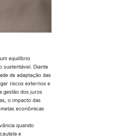
um equilíbrio
o sustentável. Diante
dade de adaptação das
igar riscos externos e
na gestão dos juros
ias, o impacto das
as metas econômicas
evância quando
cautela e