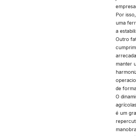
empresas
Por isso
uma ferr
a estabi
Outro fa
cumprime
arrecada
manter u
harmoniz
operacio
de forma
O dinami
agrícola
é um gra
repercut
manobra 