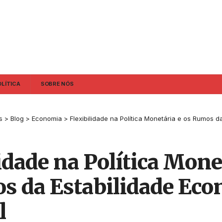
OLÍTICA
SOBRE NÓS
s
>
Blog
>
Economia
>
Flexibilidade na Política Monetária e os Rumos da Est
idade na Política Mone
s da Estabilidade Ec
l