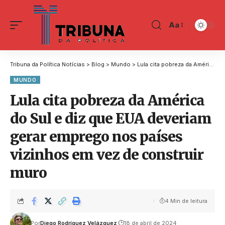
Aa
Tribuna da Política Notícias
>
Blog
>
Mundo
>
Lula cita pobreza da América do Sul e diz que EUA deveriam gerar emprego nos países vizinhos em vez de construir muro
MUNDO
Lula cita pobreza da América
do Sul e diz que EUA deveriam
gerar emprego nos países
vizinhos em vez de construir
muro
4 Min de leitura
Por
Diego Rodríguez Velázquez
18 de abril de 2024