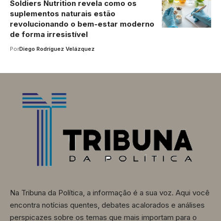
Soldiers Nutrition revela como os
suplementos naturais estão
revolucionando o bem-estar moderno
de forma irresistível
Por
Diego Rodríguez Velázquez
Na Tribuna da Política, a informação é a sua voz. Aqui você
encontra notícias quentes, debates acalorados e análises
perspicazes sobre os temas que mais importam para o