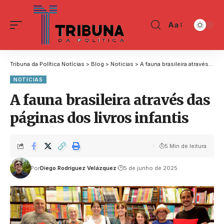
Aa
Tribuna da Política Notícias
>
Blog
>
Noticias
>
A fauna brasileira através das páginas dos livros infantis
NOTICIAS
A fauna brasileira através das
páginas dos livros infantis
5 Min de leitura
Por
Diego Rodríguez Velázquez
5 de junho de 2025