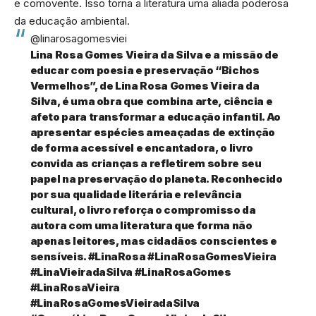
e comovente. Isso torna a literatura uma aliada poderosa
da educação ambiental.
@linarosagomesviei
Lina Rosa Gomes Vieira da Silva e a missão de
educar com poesia e preservação “Bichos
Vermelhos”, de Lina Rosa Gomes Vieira da
Silva, é uma obra que combina arte, ciência e
afeto para transformar a educação infantil. Ao
apresentar espécies ameaçadas de extinção
de forma acessível e encantadora, o livro
convida as crianças a refletirem sobre seu
papel na preservação do planeta. Reconhecido
por sua qualidade literária e relevância
cultural, o livro reforça o compromisso da
autora com uma literatura que forma não
apenas leitores, mas cidadãos conscientes e
sensíveis.
#LinaRosa
#LinaRosaGomesVieira
#LinaVieiradaSilva
#LinaRosaGomes
#LinaRosaVieira
#LinaRosaGomesVieiradaSilva