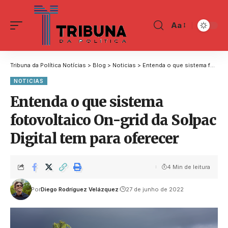
Aa
Tribuna da Política Notícias
>
Blog
>
Noticias
>
Entenda o que sistema fotovoltaico On-grid da Solpac Digital tem para oferecer
NOTICIAS
Entenda o que sistema
fotovoltaico On-grid da Solpac
Digital tem para oferecer
4 Min de leitura
Por
Diego Rodríguez Velázquez
27 de junho de 2022