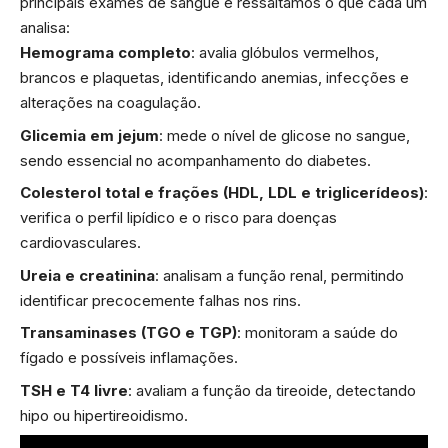
principais exames de sangue e ressaltamos o que cada um
analisa:
Hemograma completo
: avalia glóbulos vermelhos,
brancos e plaquetas, identificando anemias, infecções e
alterações na coagulação.
Glicemia em jejum
: mede o nível de glicose no sangue,
sendo essencial no acompanhamento do diabetes.
Colesterol total e frações (HDL, LDL e triglicerídeos)
:
verifica o perfil lipídico e o risco para doenças
cardiovasculares.
Ureia e creatinina
: analisam a função renal, permitindo
identificar precocemente falhas nos rins.
Transaminases (TGO e TGP)
: monitoram a saúde do
fígado e possíveis inflamações.
TSH e T4 livre
: avaliam a função da tireoide, detectando
hipo ou hipertireoidismo.