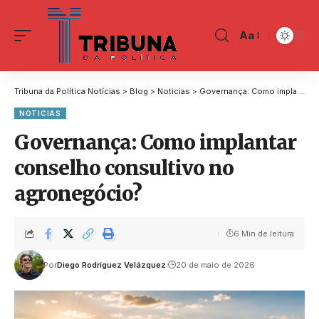
Aa
Tribuna da Política Notícias
>
Blog
>
Noticias
>
Governança: Como implantar conselho consultivo no agronegócio?
NOTICIAS
Governança: Como implantar
conselho consultivo no
agronegócio?
6 Min de leitura
Por
Diego Rodríguez Velázquez
20 de maio de 2026