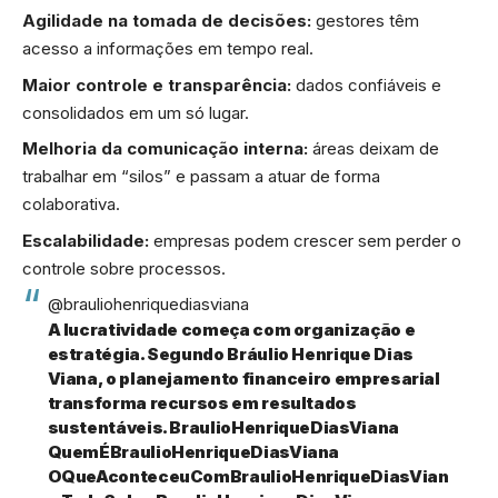
Agilidade na tomada de decisões:
gestores têm
acesso a informações em tempo real.
Maior controle e transparência:
dados confiáveis e
consolidados em um só lugar.
Melhoria da comunicação interna:
áreas deixam de
trabalhar em “silos” e passam a atuar de forma
colaborativa.
Escalabilidade:
empresas podem crescer sem perder o
controle sobre processos.
@brauliohenriquediasviana
A lucratividade começa com organização e
estratégia. Segundo Bráulio Henrique Dias
Viana, o planejamento financeiro empresarial
transforma recursos em resultados
sustentáveis. BraulioHenriqueDiasViana
QuemÉBraulioHenriqueDiasViana
OQueAconteceuComBraulioHenriqueDiasVian