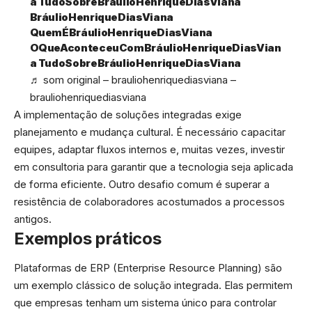
a TudoSobreBraulioHenriqueDiasViana
BráulioHenriqueDiasViana
QuemÉBráulioHenriqueDiasViana
OQueAconteceuComBráulioHenriqueDiasVian
a TudoSobreBráulioHenriqueDiasViana
♬ som original – brauliohenriquediasviana –
brauliohenriquediasviana
A implementação de soluções integradas exige
planejamento e mudança cultural. É necessário capacitar
equipes, adaptar fluxos internos e, muitas vezes, investir
em consultoria para garantir que a tecnologia seja aplicada
de forma eficiente. Outro desafio comum é superar a
resistência de colaboradores acostumados a processos
antigos.
Exemplos práticos
Plataformas de ERP (Enterprise Resource Planning) são
um exemplo clássico de solução integrada. Elas permitem
que empresas tenham um sistema único para controlar