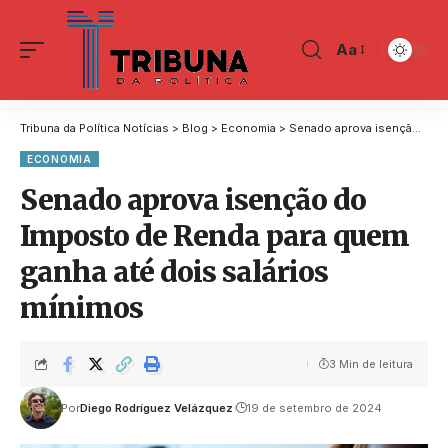
Aa
Tribuna da Política Notícias
>
Blog
>
Economia
>
Senado aprova isenção do Imposto de Renda para quem ganha até dois salários mínimos
ECONOMIA
Senado aprova isenção do
Imposto de Renda para quem
ganha até dois salários
mínimos
3 Min de leitura
Por
Diego Rodríguez Velázquez
19 de setembro de 2024